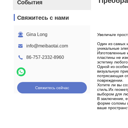
Преобра
События
Свяжитесь с нами
Gina Long
Увеличьте прос
Один из самых 
info@meibaotai.com
уникальные эле
Изготовленные 
86-757-2332-8960
пластины не из
эстетику любог
Одной из особен
визуальную при
потрясающая отд
повреждении.
Хотите ли вы со
Свяжитесь сейчас
стиль.Их геоме
выбором для лю
В заключение, 
форме соломы и
ваше пространст