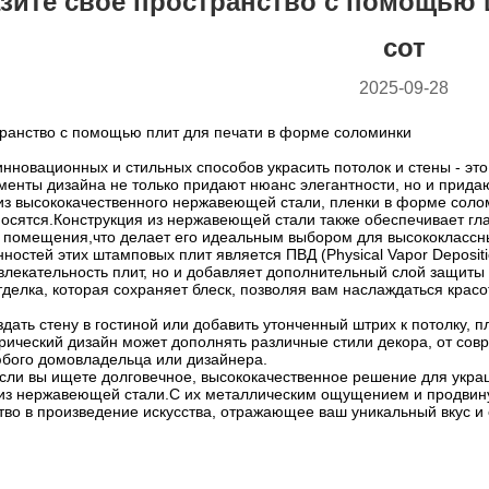
зите свое пространство с помощью
сот
2025-09-28
транство с помощью плит для печати в форме соломинки
инновационных и стильных способов украсить потолок и стены - э
менты дизайна не только придают нюанс элегантности, но и при
из высококачественного нержавеющей стали, пленки в форме соло
носятся.Конструкция из нержавеющей стали также обеспечивает гл
о помещения,что делает его идеальным выбором для высококлассн
ностей этих штамповых плит является ПВД (Physical Vapor Deposit
влекательность плит, но и добавляет дополнительный слой защиты
елка, которая сохраняет блеск, позволяя вам наслаждаться красо
здать стену в гостиной или добавить утонченный штрих к потолку,
трический дизайн может дополнять различные стили декора, от со
бого домовладельца или дизайнера.
если вы ищете долговечное, высококачественное решение для украш
з нержавеющей стали.С их металлическим ощущением и продвинут
во в произведение искусства, отражающее ваш уникальный вкус и 