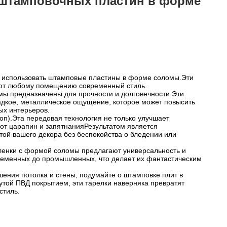
 штамповочных пластин в форме
то использовать штамповые пластины в форме соломы.Эти
дают любому помещению современный стиль.
мы предназначены для прочности и долговечности.Эти
адкое, металлическое ощущение, которое может повысить
ых интерьеров.
ion).Эта передовая технология не только улучшает
 от царапин и запятнанияРезультатом является
той вашего декора без беспокойства о бледении или
 пленки с формой соломы предлагают универсальность и
временных до промышленных, что делает их фантастическим
ения потолка и стены, подумайте о штамповке плит в
ой ПВД покрытием, эти тарелки наверняка превратят
стиль.