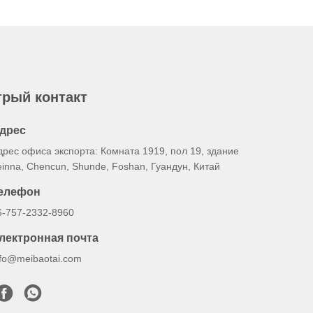
рый контакт
дрес
дрес офиса экспорта: Комната 1919, пол 19, здание
einna, Chencun, Shunde, Foshan, Гуандун, Китай
елефон
6-757-2332-8960
лектронная почта
nfo@meibaotai.com