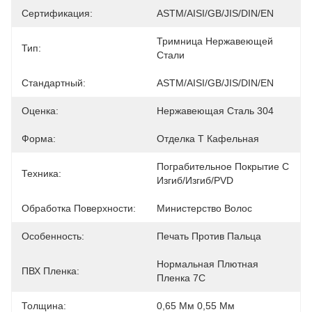
Сертификация:
ASTM/AISI/GB/JIS/DIN/EN
Тримница Нержавеющей 
Тип:
Стали
Стандартный:
ASTM/AISI/GB/JIS/DIN/EN
Оценка:
Нержавеющая Сталь 304
Форма:
Отделка T Кафельная
Пограбительное Покрытие С 
Техника:
Изгиб/изгиб/PVD
Обработка Поверхности:
Министерство Волос
Особенность:
Печать Против Пальца
Нормальная Плютная 
ПВХ Пленка:
Пленка 7C
Толщина:
0,65 Мм 0,55 Мм