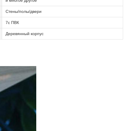
и многое другое
Стены/полы/двери
7c ПВК
Деревянный корпус