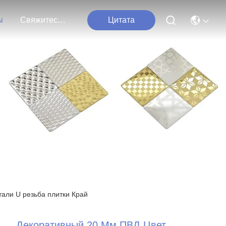
ы
Свяжитесь С Нами
Цитата
али U резьба плитки Край
Декоративный 20 Мм ПВД Цвет