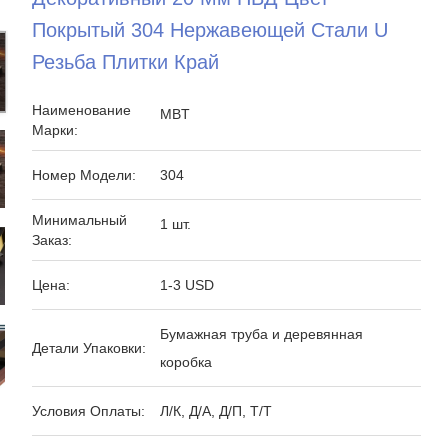
Покрытый 304 Нержавеющей Стали U
Резьба Плитки Край
Наименование
MBT
Марки:
Номер Модели:
304
Минимальный
1 шт.
Заказ:
Цена:
1-3 USD
Бумажная труба и деревянная
Детали Упаковки:
коробка
Условия Оплаты:
Л/К, Д/А, Д/П, Т/Т