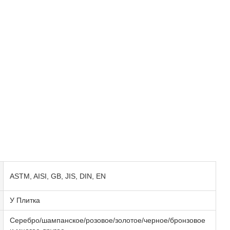
ASTM, AISI, GB, JIS, DIN, EN
У Плитка
Серебро/шампанское/розовое/золотое/черное/бронзовое