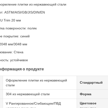
формление плитки из нержавеющей стали
т: ASTM/AISI/GB/JIS/DIN/EN
U Trim 20 мм
ка поверхности: поляк
е покрытие: синий
 2048 мм/3048 мм
зование: Стена
ость: устойчивое
нформация о продукте
Оформление плитки из нержавеющей
Стандартный
стали
304 из нержавеющей стали
Форма
Цветовое
V Рангированное/Сгибающее/ПВД