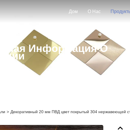
Дом
О Нас
Продукт
бная Информация О
кции
али
>
Декоративный 20 мм ПВД цвет покрытый 304 нержавеющей ст